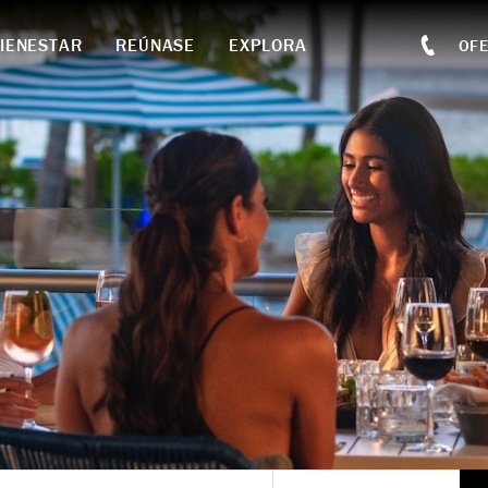
IENESTAR
REÚNASE
EXPLORA
OF