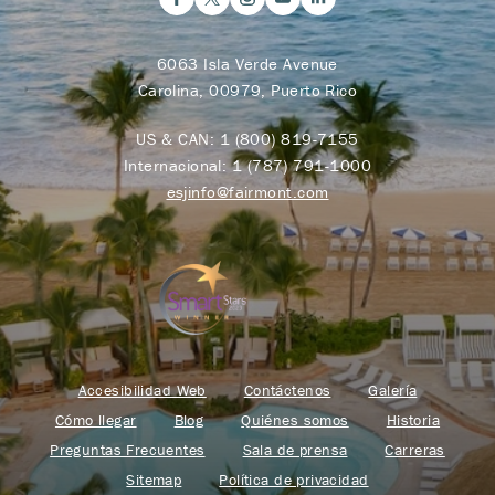
6063 Isla Verde Avenue
Carolina, 00979, Puerto Rico
US & CAN:
1 (800) 819-7155
Internacional:
1 (787) 791-1000
esjinfo@fairmont.com
Accesibilidad Web
Contáctenos
Galería
Cómo llegar
Blog
Quiénes somos
Historia
Preguntas Frecuentes
Sala de prensa
Carreras
Sitemap
Política de privacidad