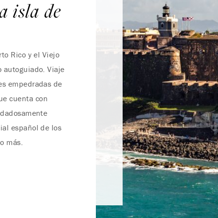
a isla de
to Rico y el Viejo
o autoguiado. Viaje
lles empedradas de
ue cuenta con
cuidadosamente
ial español de los
ho más.