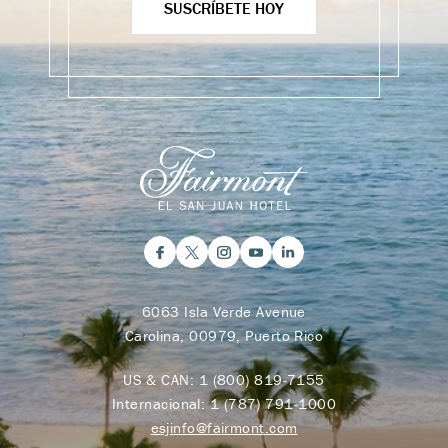
SUSCRÍBETE HOY
6063 Isla Verde Avenue
Carolina, 00979, Puerto Rico
US & CAN:
1 (800) 819-7155
Internacional:
1 (787) 791-1000
esjinfo@fairmont.com