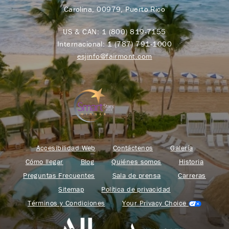
Carolina, 00979, Puerto Rico
US & CAN:
1 (800) 819-7155
Internacional:
1 (787) 791-1000
esjinfo@fairmont.com
Accesibilidad Web
Contáctenos
Galería
Cómo llegar
Blog
Quiénes somos
Historia
Preguntas Frecuentes
Sala de prensa
Carreras
Sitemap
Política de privacidad
Términos y Condiciones
Your Privacy Choice