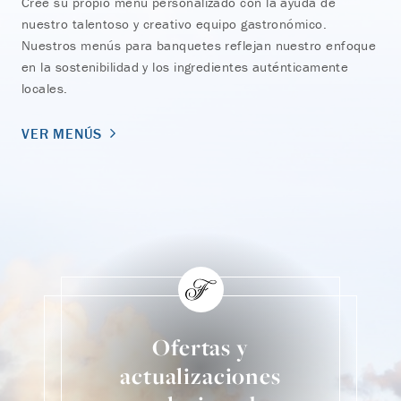
Cree su propio menú personalizado con la ayuda de
Dis
nuestro talentoso y creativo equipo gastronómico.
con
Nuestros menús para banquetes reflejan nuestro enfoque
per
en la sostenibilidad y los ingredientes auténticamente
locales.
VE
VER MENÚS
Ofertas y
actualizaciones