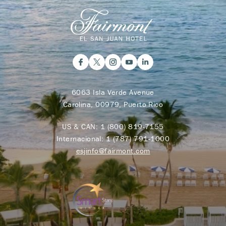
6063 Isla Verde Avenue
Carolina, 00979, Puerto Rico
US & CAN:
1 (800) 819-7155
Internacional:
1 (787) 791-1000
esjinfo@fairmont.com