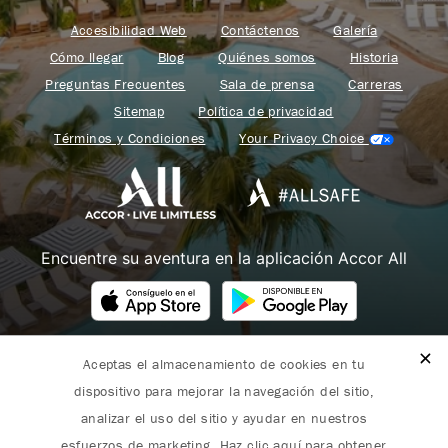
Accesibilidad Web
Contáctenos
Galería
Cómo llegar
Blog
Quiénes somos
Historia
Preguntas Frecuentes
Sala de prensa
Carreras
Sitemap
Política de privacidad
Términos y Condiciones
Your Privacy Choice
Encuentre su aventura en la aplicación Accor All
Aceptas el almacenamiento de cookies en tu
Fairmont forma parte de Accor.
dispositivo para mejorar la navegación del sitio,
Copyright 2026. Todos los derechos reservados.
analizar el uso del sitio y ayudar en nuestros
esfuerzos de marketing. Haz clic aquí para obtener