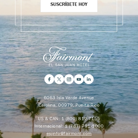
SUSCRÍBETE HOY
6063 Isla Verde Avenue
Carolina, 00979, Puerto Rico
US & CAN:
1 (800) 819-7155
Internacional:
1 (787) 791-1000
esjinfo@fairmont.com