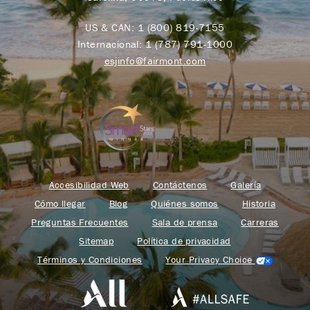
US & CAN:
1 (800) 819-7155
Internacional:
1 (787) 791-1000
esjinfo@fairmont.com
Accesibilidad Web
Contáctenos
Galería
Cómo llegar
Blog
Quiénes somos
Historia
Preguntas Frecuentes
Sala de prensa
Carreras
Sitemap
Política de privacidad
Términos y Condiciones
Your Privacy Choice