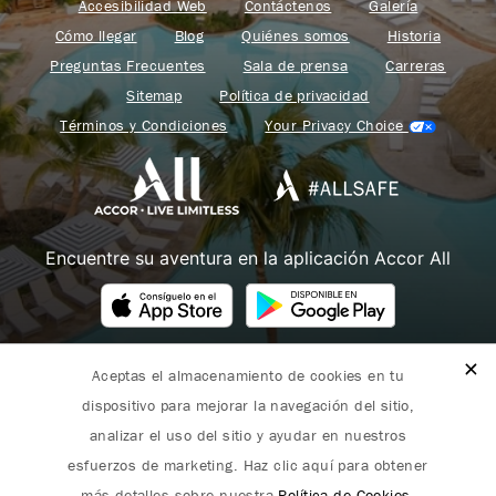
Accesibilidad Web
Contáctenos
Galería
Cómo llegar
Blog
Quiénes somos
Historia
Preguntas Frecuentes
Sala de prensa
Carreras
Sitemap
Política de privacidad
Términos y Condiciones
Your Privacy Choice
Encuentre su aventura en la aplicación Accor All
Aceptas el almacenamiento de cookies en tu
Fairmont forma parte de Accor.
dispositivo para mejorar la navegación del sitio,
Copyright 2026. Todos los derechos reservados.
analizar el uso del sitio y ayudar en nuestros
esfuerzos de marketing. Haz clic aquí para obtener
más detalles sobre nuestra
Política de Cookies
.