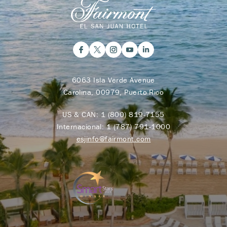
6063 Isla Verde Avenue
Carolina, 00979, Puerto Rico
US & CAN:
1 (800) 819-7155
Internacional:
1 (787) 791-1000
esjinfo@fairmont.com