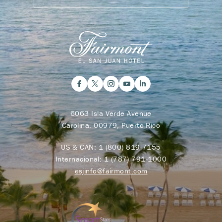
6063 Isla Verde Avenue
Carolina, 00979, Puerto Rico
US & CAN:
1 (800) 819-7155
Internacional:
1 (787) 791-1000
esjinfo@fairmont.com