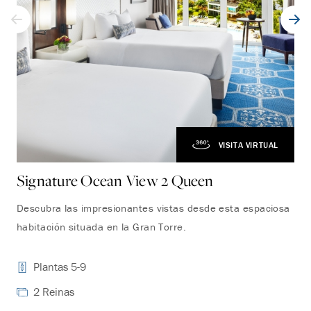
VISITA VIRTUAL
Signature Ocean View 2 Queen
Si
Descubra las impresionantes vistas desde esta espaciosa
Des
habitación situada en la Gran Torre.
hab
Plantas 5-9
2 Reinas