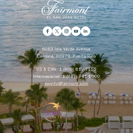
6063 Isla Verde Avenue
Carolina, 00979, Puerto Rico
US & CAN:
1 (800) 819-7155
Internacional:
1 (787) 791-1000
esjinfo@fairmont.com