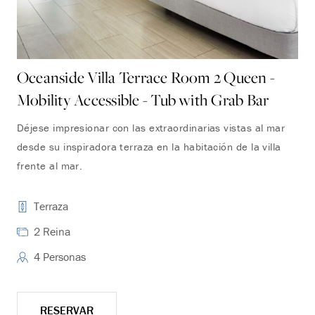
Oceanside Villa Terrace Room 2 Queen -
Po
Mobility Accessible - Tub with Grab Bar
Mo
Déjese impresionar con las extraordinarias vistas al mar
Per
desde su inspiradora terraza en la habitación de la villa
pue
frente al mar.
hab
jar
Terraza
2 Reina
4 Personas
RESERVAR