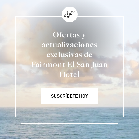
Ofertas y
actualizaciones
exclusivas de
Fairmont El San Juan
Hotel
SUSCRÍBETE HOY