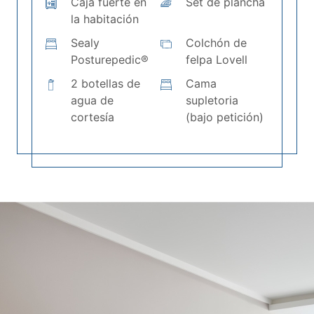
Caja fuerte en
Set de plancha
la habitación
Sealy
Colchón de
Posturepedic®
felpa Lovell
2 botellas de
Cama
agua de
supletoria
cortesía
(bajo petición)