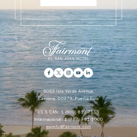
6063 Isla Verde Avenue
Carolina, 00979, Puerto Rico
US & CAN:
1 (800) 819-7155
Internacional:
1 (787) 791-1000
esjinfo@fairmont.com