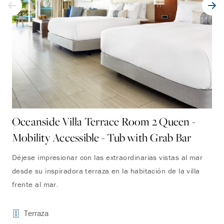
Oceanside Villa Terrace Room 2 Queen -
Po
Mobility Accessible - Tub with Grab Bar
Mo
Déjese impresionar con las extraordinarias vistas al mar
Per
desde su inspiradora terraza en la habitación de la villa
pue
frente al mar.
hab
jar
Terraza