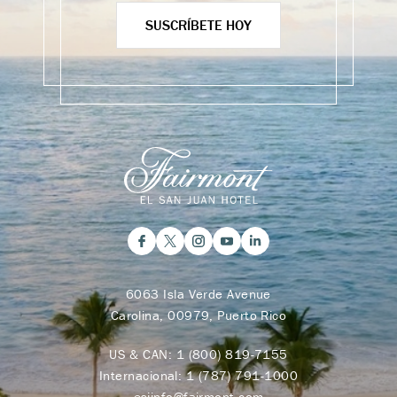
SUSCRÍBETE HOY
6063 Isla Verde Avenue
Carolina, 00979, Puerto Rico
US & CAN:
1 (800) 819-7155
Internacional:
1 (787) 791-1000
esjinfo@fairmont.com