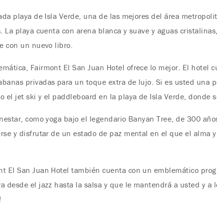
nada playa de Isla Verde, una de las mejores del área metropoli
. La playa cuenta con arena blanca y suave y aguas cristalinas,
se con un nuevo libro.
mática, Fairmont El San Juan Hotel ofrece lo mejor. El hotel c
abanas privadas para un toque extra de lujo. Si es usted una 
el jet ski y el paddleboard en la playa de Isla Verde, donde s
enestar, como yoga bajo el legendario Banyan Tree, de 300 años
rse y disfrutar de un estado de paz mental en el que el alma 
nt El San Juan Hotel también cuenta con un emblemático prog
a desde el jazz hasta la salsa y que le mantendrá a usted y a 
!