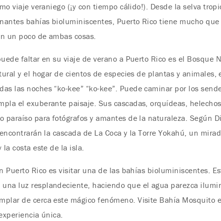
imo viaje veraniego (¡y con tiempo cálido!). Desde la selva tro
onantes bahías bioluminiscentes, Puerto Rico tiene mucho que o
an un poco de ambas cosas.
puede faltar en su viaje de verano a Puerto Rico es el Bosque
tural y el hogar de cientos de especies de plantas y animales, 
das las noches “ko-kee” “ko-kee”. Puede caminar por los send
mpla el exuberante paisaje. Sus cascadas, orquídeas, helechos
o paraíso para fotógrafos y amantes de la naturaleza. Según Di
 encontrarán la cascada de La Coca y la Torre Yokahú, un mirado
la costa este de la isla.
n Puerto Rico es visitar una de las bahías bioluminiscentes. E
una luz resplandeciente, haciendo que el agua parezca ilumin
emplar de cerca este mágico fenómeno. Visite Bahía Mosquito 
experiencia única.