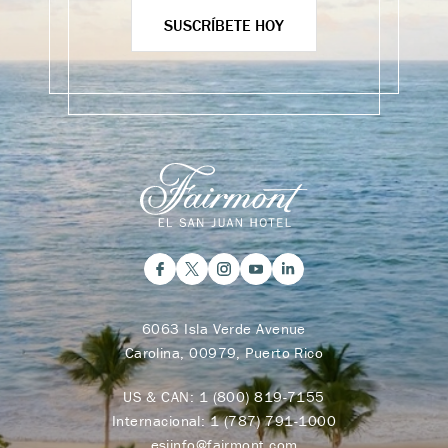
SUSCRÍBETE HOY
6063 Isla Verde Avenue
Carolina, 00979, Puerto Rico
US & CAN:
1 (800) 819-7155
Internacional:
1 (787) 791-1000
esjinfo@fairmont.com