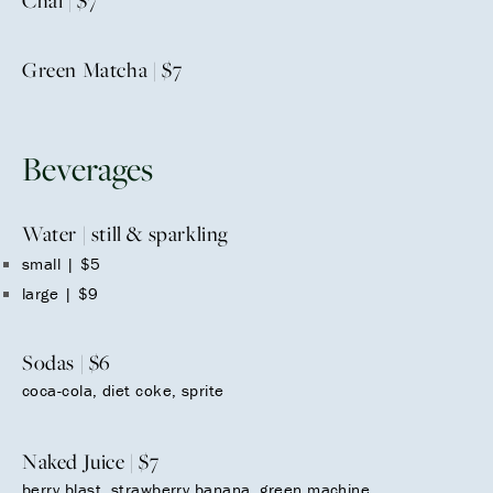
Chai | $7
Green Matcha | $7
Beverages
Water | still & sparkling
small | $5
large | $9
Sodas | $6
coca-cola, diet coke, sprite
Naked Juice | $7
berry blast, strawberry banana, green machine