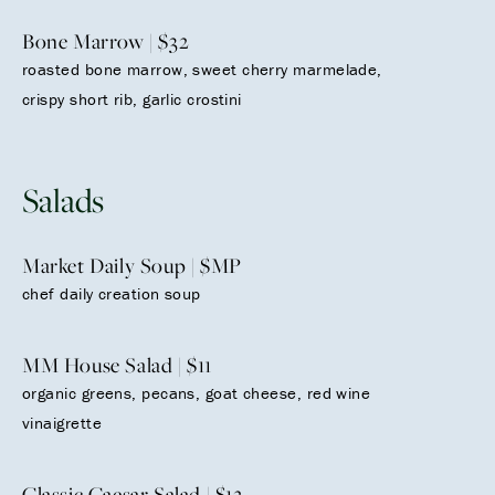
Bone Marrow | $32
roasted bone marrow, sweet cherry marmelade,
crispy short rib, garlic crostini
Salads
Market Daily Soup | $MP
chef daily creation soup
MM House Salad | $11
organic greens, pecans, goat cheese, red wine
vinaigrette
Classic Caesar Salad | $12