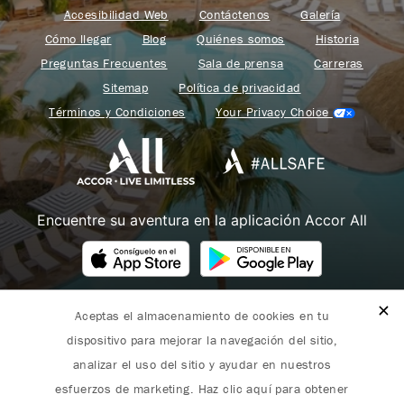
Accesibilidad Web
Contáctenos
Galería
Cómo llegar
Blog
Quiénes somos
Historia
Preguntas Frecuentes
Sala de prensa
Carreras
Sitemap
Política de privacidad
Términos y Condiciones
Your Privacy Choice
Encuentre su aventura en la aplicación Accor All
Aceptas el almacenamiento de cookies en tu
Fairmont forma parte de Accor.
dispositivo para mejorar la navegación del sitio,
Copyright 2026. Todos los derechos reservados.
analizar el uso del sitio y ayudar en nuestros
esfuerzos de marketing. Haz clic aquí para obtener