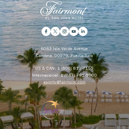
6063 Isla Verde Avenue
Carolina, 00979, Puerto Rico
US & CAN:
1 (800) 819-7155
Internacional:
1 (787) 791-1000
esjinfo@fairmont.com