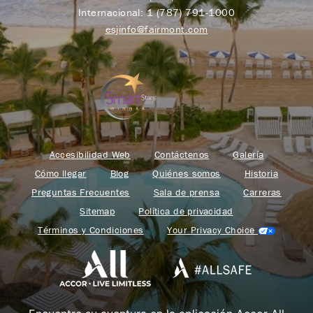
Internacional:
1 (787) 791-1000
esjinfo@fairmont.com
Accesibilidad Web
Contáctenos
Galería
Cómo llegar
Blog
Quiénes somos
Historia
Preguntas Frecuentes
Sala de prensa
Carreras
Sitemap
Política de privacidad
Términos y Condiciones
Your Privacy Choice