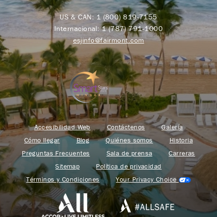
US & CAN:
1 (800) 819-7155
Internacional:
1 (787) 791-1000
esjinfo@fairmont.com
Accesibilidad Web
Contáctenos
Galería
Cómo llegar
Blog
Quiénes somos
Historia
Preguntas Frecuentes
Sala de prensa
Carreras
Sitemap
Política de privacidad
Términos y Condiciones
Your Privacy Choice