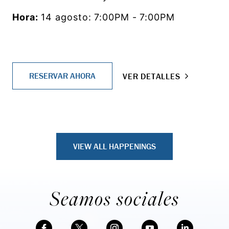
Ub
Hora:
14 agosto: 7:00PM - 7:00PM
Ho
RESERVAR AHORA
VER DETALLES
VE
VIEW ALL HAPPENINGS
Seamos sociales