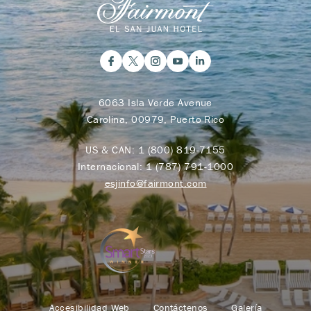
6063 Isla Verde Avenue
Carolina, 00979, Puerto Rico
US & CAN:
1 (800) 819-7155
Internacional:
1 (787) 791-1000
esjinfo@fairmont.com
Accesibilidad Web
Contáctenos
Galería