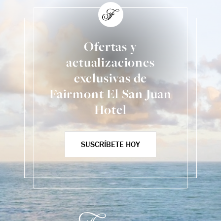
Ofertas y
actualizaciones
exclusivas de
Fairmont El San Juan
Hotel
SUSCRÍBETE HOY