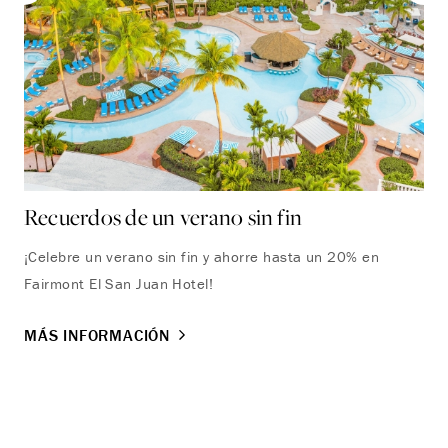
Recuerdos de un verano sin fin
Pa
¡Celebre un verano sin fin y ahorre hasta un 20% en
Ofe
Fairmont El San Juan Hotel!
hab
mej
MÁS INFORMACIÓN
des
MÁ