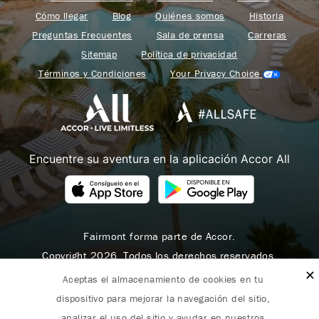
Cómo llegar
Blog
Quiénes somos
Historia
Preguntas Frecuentes
Sala de prensa
Carreras
Sitemap
Política de privacidad
Términos y Condiciones
Your Privacy Choice
Encuentre su aventura en la aplicación Accor All
Fairmont forma parte de Accor.
Copyright 2026. Todos los derechos reservados.
Aceptas el almacenamiento de cookies en tu
dispositivo para mejorar la navegación del sitio,
analizar el uso del sitio y ayudar en nuestros