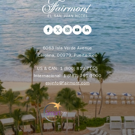
6063 Isla Verde Avenue
Carolina, 00979, Puerto Rico
US & CAN:
1 (800) 819-7155
Internacional:
1 (787) 791-1000
esjinfo@fairmont.com