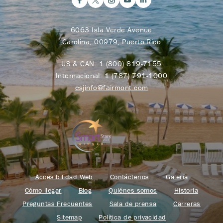
6063 Isla Verde Avenue
Carolina, 00979, Puerto Rico
US & CAN:
1 (800) 819-7155
Internacional:
1 (787) 791-1000
esjinfo@fairmont.com
Accesibilidad Web
Contáctenos
Galería
Cómo llegar
Blog
Quiénes somos
Historia
Preguntas Frecuentes
Sala de prensa
Carreras
Sitemap
Política de privacidad