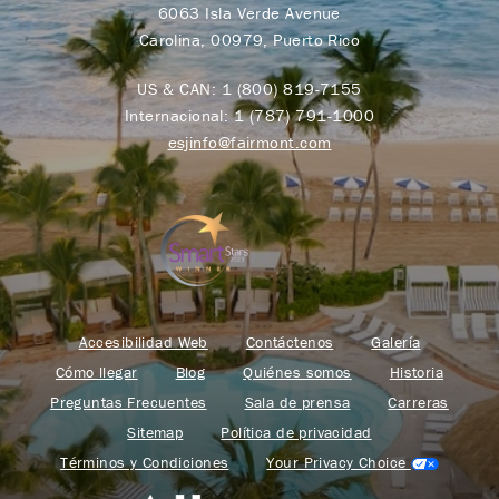
6063 Isla Verde Avenue
Carolina, 00979, Puerto Rico
US & CAN:
1 (800) 819-7155
Internacional:
1 (787) 791-1000
esjinfo@fairmont.com
Accesibilidad Web
Contáctenos
Galería
Cómo llegar
Blog
Quiénes somos
Historia
Preguntas Frecuentes
Sala de prensa
Carreras
Sitemap
Política de privacidad
Términos y Condiciones
Your Privacy Choice