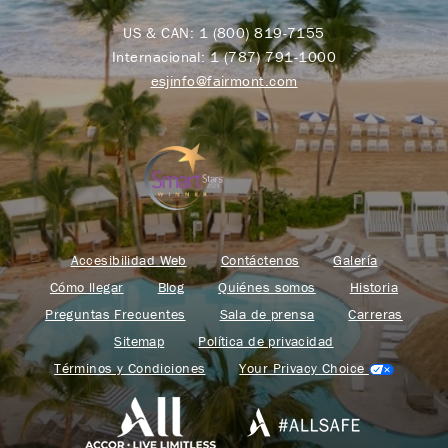
US & CAN:
1 (800) 819-7155
Internacional:
1 (787) 791-1000
esjinfo@fairmont.com
Accesibilidad Web
Contáctenos
Galería
Cómo llegar
Blog
Quiénes somos
Historia
Preguntas Frecuentes
Sala de prensa
Carreras
Sitemap
Política de privacidad
Términos y Condiciones
Your Privacy Choice