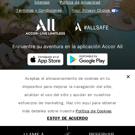
Sitemap
Política de privacidad
Términos y Condiciones
Your Privacy Choice
Encuentre su aventura en la aplicación Accor All
Aceptas el almacenamiento de cookies en tu
Fairmont forma parte de Accor.
dispositivo para mejorar la navegación del sitio,
Copyright 2026. Todos los derechos reservados.
analizar el uso del sitio y ayudar en nuestros
esfuerzos de marketing. Haz clic aquí para obtener
más detalles sobre nuestra
Política de Cookies
.
ESTOY DE ACUERDO
English
(
Inglés
)
Español
LLAME A
RESERVAR