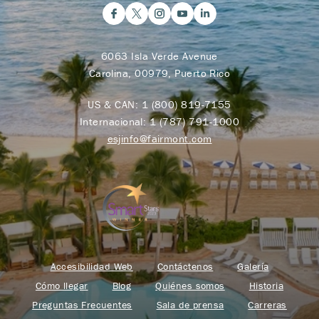
6063 Isla Verde Avenue
Carolina, 00979, Puerto Rico
US & CAN:
1 (800) 819-7155
Internacional:
1 (787) 791-1000
esjinfo@fairmont.com
Accesibilidad Web
Contáctenos
Galería
Cómo llegar
Blog
Quiénes somos
Historia
Preguntas Frecuentes
Sala de prensa
Carreras