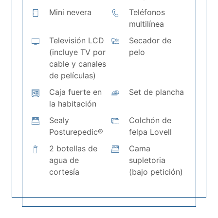
Mini nevera
Teléfonos
multilínea
Televisión LCD
Secador de
(incluye TV por
pelo
cable y canales
de películas)
Caja fuerte en
Set de plancha
la habitación
Sealy
Colchón de
Posturepedic®
felpa Lovell
2 botellas de
Cama
agua de
supletoria
cortesía
(bajo petición)