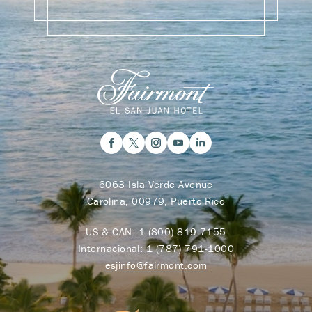
6063 Isla Verde Avenue
Carolina, 00979, Puerto Rico
US & CAN:
1 (800) 819-7155
Internacional:
1 (787) 791-1000
esjinfo@fairmont.com