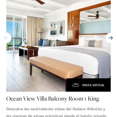
VISITA VIRTUAL
Ocean View Villa Balcony Room 1 King
Oc
Descubra las cautivadoras vistas del Océano Atlántico y
Déj
las piscinas de aguas cristalinas desde el balcón privado
des