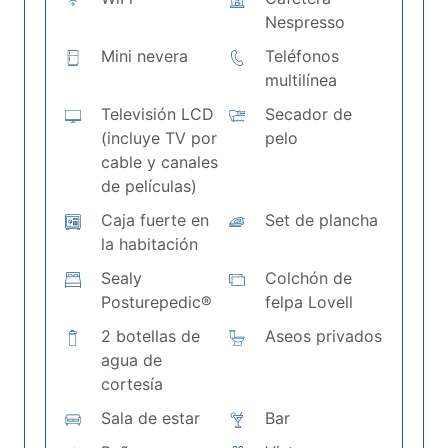
Nespresso
Mini nevera
Teléfonos
multilínea
Televisión LCD
Secador de
(incluye TV por
pelo
cable y canales
de películas)
Caja fuerte en
Set de plancha
la habitación
Sealy
Colchón de
Posturepedic®
felpa Lovell
2 botellas de
Aseos privados
agua de
cortesía
Sala de estar
Bar