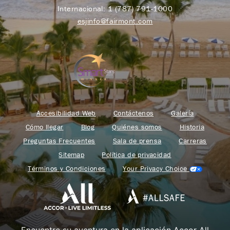
Internacional:
1 (787) 791-1000
esjinfo@fairmont.com
Accesibilidad Web
Contáctenos
Galería
Cómo llegar
Blog
Quiénes somos
Historia
Preguntas Frecuentes
Sala de prensa
Carreras
Sitemap
Política de privacidad
Términos y Condiciones
Your Privacy Choice