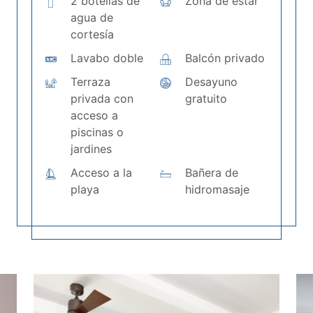
2 botellas de
Zona de estar
agua de
cortesía
Lavabo doble
Balcón privado
Terraza
Desayuno
privada con
gratuito
acceso a
piscinas o
jardines
Acceso a la
Bañera de
playa
hidromasaje