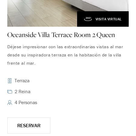
VISITA VIRTUAL
Oceanside Villa Terrace Room 2 Queen
Oc
Déjese impresionar con las extraordinarias vistas al mar
Dis
desde su inspiradora terraza en la habitación de la villa
Ver
frente al mar.
pri
Terraza
2 Reina
4 Personas
RESERVAR