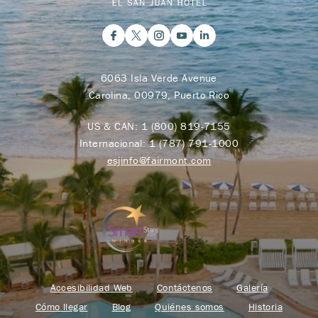
6063 Isla Verde Avenue
Carolina, 00979, Puerto Rico
US & CAN:
1 (800) 819-7155
Internacional:
1 (787) 791-1000
esjinfo@fairmont.com
Accesibilidad Web
Contáctenos
Galería
Cómo llegar
Blog
Quiénes somos
Historia