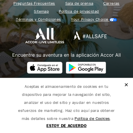
Preguntas Frecuentes
Sala de prensa
Carreras
Sitemap
Política de privacidad
Términos y Condiciones
Your Privacy Choice
Encuentre su aventura en la aplicación Accor All
Aceptas el almacenamiento de cookies en tu
Fairmont forma parte de Accor.
dispositivo para mejorar la navegación del sitio,
Copyright 2026. Todos los derechos reservados.
analizar el uso del sitio y ayudar en nuestros
esfuerzos de marketing. Haz clic aquí para obtener
más detalles sobre nuestra
Política de Cookies
.
ESTOY DE ACUERDO