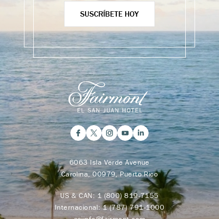
SUSCRÍBETE HOY
6063 Isla Verde Avenue
Carolina, 00979, Puerto Rico
US & CAN:
1 (800) 819-7155
Internacional:
1 (787) 791-1000
esjinfo@fairmont.com