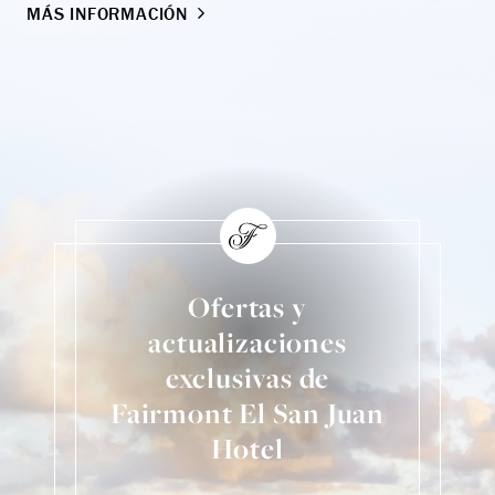
MÁS INFORMACIÓN
MÁ
Ofertas y
actualizaciones
exclusivas de
Fairmont El San Juan
Hotel