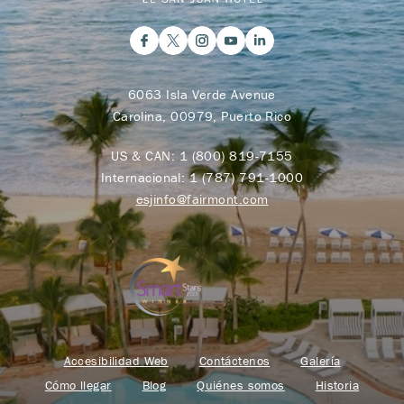
6063 Isla Verde Avenue
Carolina, 00979, Puerto Rico
US & CAN:
1 (800) 819-7155
Internacional:
1 (787) 791-1000
esjinfo@fairmont.com
Accesibilidad Web
Contáctenos
Galería
Cómo llegar
Blog
Quiénes somos
Historia