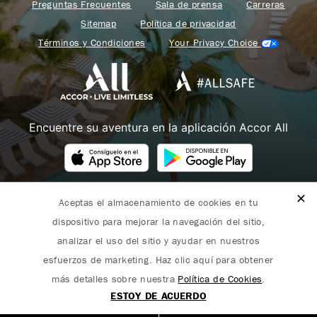
Preguntas Frecuentes
Sala de prensa
Carreras
Sitemap
Política de privacidad
Términos y Condiciones
Your Privacy Choice
Encuentre su aventura en la aplicación Accor All
Aceptas el almacenamiento de cookies en tu
Fairmont forma parte de Accor.
dispositivo para mejorar la navegación del sitio,
Copyright 2026. Todos los derechos reservados.
analizar el uso del sitio y ayudar en nuestros
esfuerzos de marketing. Haz clic aquí para obtener
más detalles sobre nuestra
Política de Cookies
.
ESTOY DE ACUERDO
English
(
Inglés
)
Español