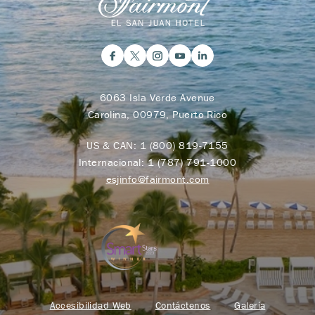
6063 Isla Verde Avenue
Carolina, 00979, Puerto Rico
US & CAN:
1 (800) 819-7155
Internacional:
1 (787) 791-1000
esjinfo@fairmont.com
Accesibilidad Web
Contáctenos
Galería