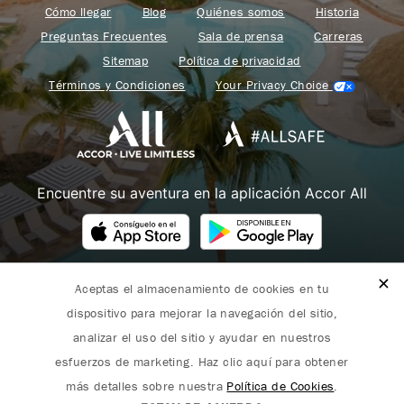
Cómo llegar
Blog
Quiénes somos
Historia
Preguntas Frecuentes
Sala de prensa
Carreras
Sitemap
Política de privacidad
Términos y Condiciones
Your Privacy Choice
Encuentre su aventura en la aplicación Accor All
Aceptas el almacenamiento de cookies en tu
Fairmont forma parte de Accor.
dispositivo para mejorar la navegación del sitio,
Copyright 2026. Todos los derechos reservados.
analizar el uso del sitio y ayudar en nuestros
esfuerzos de marketing. Haz clic aquí para obtener
más detalles sobre nuestra
Política de Cookies
.