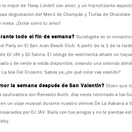
lo mejor de Tessy Liddell con amor, y un hipnotizante espectá
osa degustación del Menú de Champán y Trufas de Chocolate 
tu mesa. ¡Dulce como tu amor!
urante todo el fin de semana?
Sumérgete en el romantic
l Party en El San Juan Beach Club. A partir de la 1 de la tarde
 de DJ JAV y DJ Salina. El código de vestimenta añade un toque 
icado y de verde si estás disponible, creando una colorida atmó
e La Isla Del Encanto. Sabes ya ¿de qué color vas vestido?
 amor la semana después de San Valentín?
Dicen que lo
cautivadora con Renesito Avich, dos veces nominado a los Gr
á en un viaje musical durante nuestro viernes De La Habana a 
isariados por DJ JAV. Baila con tus amigos y no te pierdas esta
obby.