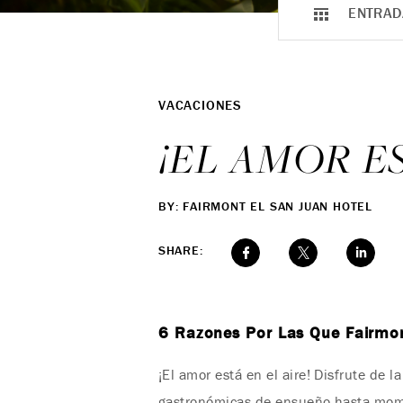
ENTRAD
VACACIONES
¡EL AMOR ES
BY: FAIRMONT EL SAN JUAN HOTEL
SHARE:
6 Razones Por Las Que Fairmon
¡El amor está en el aire! Disfrute de
gastronómicas de ensueño hasta mome