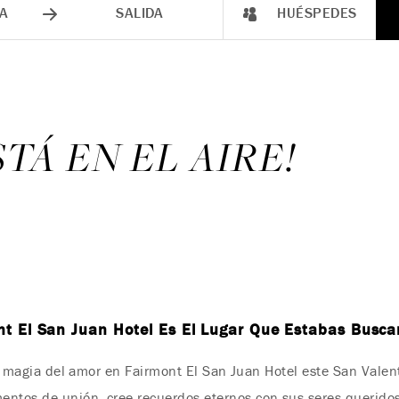
A
SALIDA
HUÉSPEDES
TÁ EN EL AIRE!
t El San Juan Hotel Es El Lugar Que Estabas Busca
 la magia del amor en Fairmont El San Juan Hotel este San Valen
ntos de unión, cree recuerdos eternos con sus seres querido