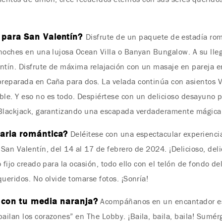
o para San Valentín?
Disfrute de un paquete de estadía ro
noches en una lujosa Ocean Villa o Banyan Bungalow. A su lleg
entín. Disfrute de máxima relajación con un masaje en pareja 
reparada en Caña para dos. La velada continúa con asientos V
le. Y eso no es todo. Despiértese con un delicioso desayuno
 Blackjack, garantizando una escapada verdaderamente mágica 
naria romántica?
Deléitese con una espectacular experienci
San Valentín, del 14 al 17 de febrero de 2024. ¡Delicioso, del
 fijo creado para la ocasión, todo ello con el telón de fondo d
ueridos. No olvide tomarse fotos. ¡Sonría!
e con tu media naranja?
Acompáñanos en un encantador esp
ailan los corazones” en The Lobby. ¡Baila, baila, baila! Sumé