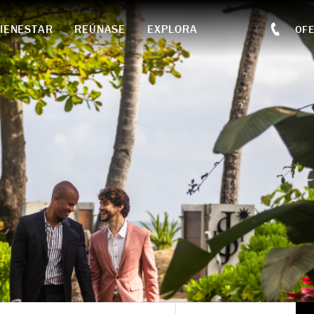
IENESTAR
REÚNASE
EXPLORA
OF