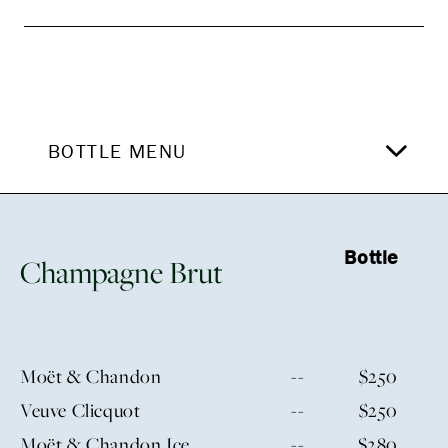
BOTTLE MENU
Bottle
Champagne Brut
Moët & Chandon
--
$250
Veuve Clicquot
--
$250
Moët & Chandon Ice
--
$280