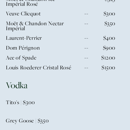
Impérial Rosé
Veuve Clicquot
--
$300
Moët & Chandon Nectar
--
$350
Impérial
Laurent-Perrier
--
$400
Dom Pérignon
--
$900
Ace of Spade
--
$1200
Louis Roederer Cristal Rosé
--
$1500
Vodka
Tito's | $300
Grey Goose | $350