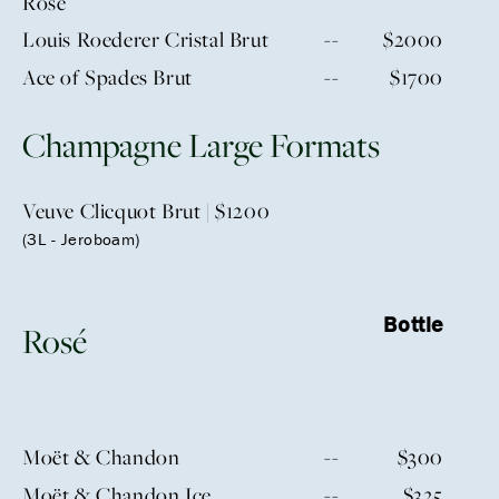
Rosé
Louis Roederer Cristal Brut
--
$2000
Ace of Spades Brut
--
$1700
Champagne Large Formats
Veuve Clicquot Brut | $1200
(3L - Jeroboam)
Bottle
Rosé
Moët & Chandon
--
$300
Moët & Chandon Ice
--
$325