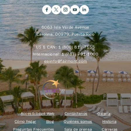
6063 Isla Verde Avenue
Carolina, 00979, Puerto Rico
US & CAN:
1 (800) 819-7155
Internacional:
1 (787) 791-1000
esjinfo@fairmont.com
Accesibilidad Web
Contáctenos
Galería
Cómo llegar
Blog
Quiénes somos
Historia
Preguntas Frecuentes
Sala de prensa
Carreras