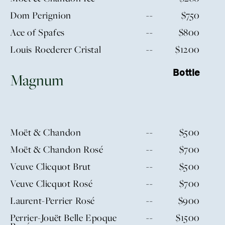
Dom Perignion
--
$750
Ace of Spafes
--
$800
Louis Roederer Cristal
--
$1200
Bottle
Magnum
Moët & Chandon
--
$500
Moët & Chandon Rosé
--
$700
Veuve Clicquot Brut
--
$500
Veuve Clicquot Rosé
--
$700
Laurent-Perrier Rosé
--
$900
Perrier-Jouët Belle Epoque
--
$1500