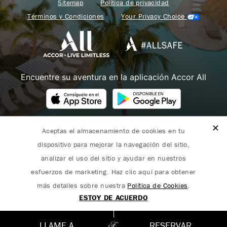
Sitemap
Política de privacidad
Términos y Condiciones
Your Privacy Choice
Encuentre su aventura en la aplicación Accor All
Aceptas el almacenamiento de cookies en tu
Fairmont forma parte de Accor.
dispositivo para mejorar la navegación del sitio,
Copyright 2026. Todos los derechos reservados.
analizar el uso del sitio y ayudar en nuestros
esfuerzos de marketing. Haz clic aquí para obtener
más detalles sobre nuestra
Política de Cookies
.
ESTOY DE ACUERDO
English
(
Inglés
)
Español
LLAME A
RESERVAR