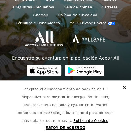
Preguntas Frecuentes
Sala de prensa
Carreras
Sitemap
Política de privacidad
Términos y Condiciones
Your Privacy Choice
Encuentre su aventura en la aplicación Accor All
Aceptas el almacenamiento de cookies en tu
Fairmont forma parte de Accor.
dispositivo para mejorar la navegación del sitio,
Copyright 2026. Todos los derechos reservados.
analizar el uso del sitio y ayudar en nuestros
esfuerzos de marketing. Haz clic aquí para obtener
más detalles sobre nuestra
Política de Cookies
.
ESTOY DE ACUERDO