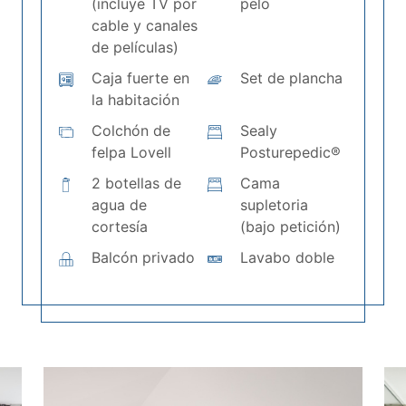
(incluye TV por
pelo
cable y canales
de películas)
Caja fuerte en
Set de plancha
la habitación
Colchón de
Sealy
felpa Lovell
Posturepedic®
2 botellas de
Cama
agua de
supletoria
cortesía
(bajo petición)
Balcón privado
Lavabo doble