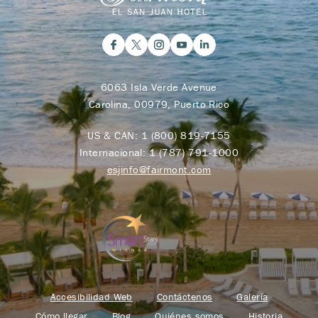
6063 Isla Verde Avenue
Carolina, 00979, Puerto Rico
US & CAN:
1 (800) 819-7155
Internacional:
1 (787) 791-1000
esjinfo@fairmont.com
Accesibilidad Web
Contáctenos
Galería
Cómo llegar
Blog
Quiénes somos
Historia